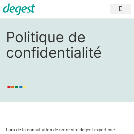
Qui sommes-nous ?
Nos expertises CSE
Nos formations CSE et SSCT
Nos points de vue
Contacter notre cabinet d’ex
Politique de
confidentialité
Lors de la consultation de notre site
degest-expert-cse-