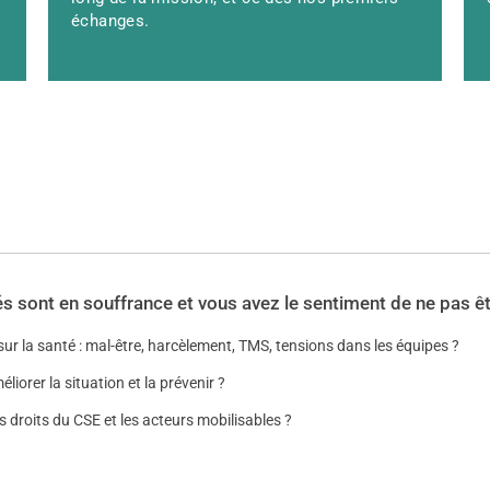
échanges.
Risque grave
Expertise libre SSCT
FORMATION
SSCT du CSE
és sont en souffrance et vous avez le sentiment de ne pas ê
sur la santé : mal-être, harcèlement, TMS, tensions dans les équipes ?
orer la situation et la prévenir ?
s droits du CSE et les acteurs mobilisables ?