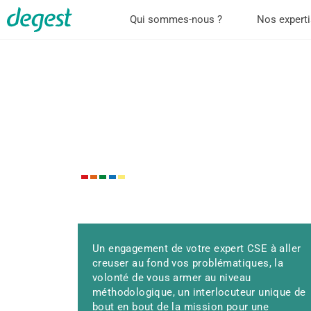
Qui sommes-nous ?
Nos expert
EXPERT CSE
Comprendre le t
pour décider et 
NOTRE APPROCHE
Un engagement de votre expert CSE à aller
creuser au fond vos problématiques, la
volonté de vous armer au niveau
méthodologique, un interlocuteur unique de
bout en bout de la mission pour une