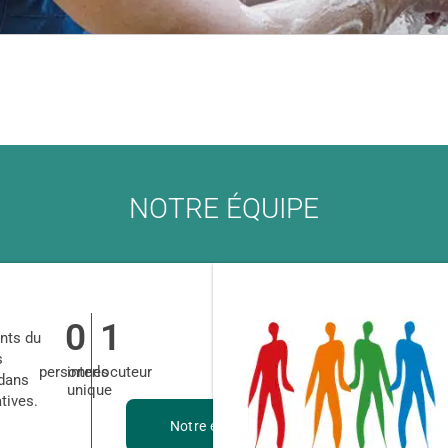
NOTRE ÉQUIPE
Nous
0
1
nts du
contacter
s
personnes
interlocuteur
 dans
unique
tives.
Notre équipe