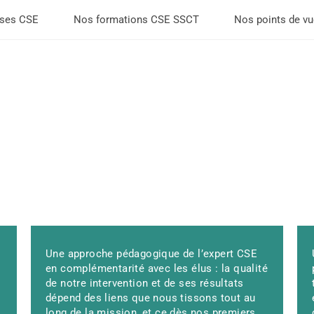
ises CSE
Nos formations CSE SSCT
Nos points de v
ravail
agir
Une approche pédagogique de l’expert CSE
Vous pouvez être
en complémentarité avec les élus : la qualité
intéressé par :
de notre intervention et de ses résultats
dépend des liens que nous tissons tout au
EXPERTISE
long de la mission, et ce dès nos premiers