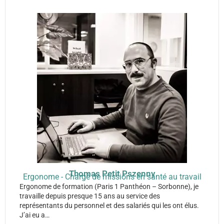
Thomas Petit Pszenny
Ergonome - Chargé de missions en santé au travail
Ergonome de formation (Paris 1 Panthéon – Sorbonne), je
travaille depuis presque 15 ans au service des
représentants du personnel et des salariés qui les ont élus.
J’ai eu a…