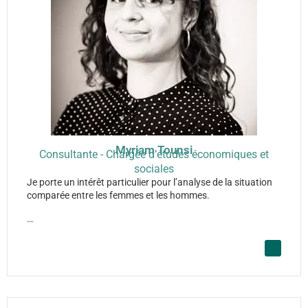
Myriam Tounsi
Consultante - Chargée d’études économiques et
sociales
Je porte un intérêt particulier pour l’analyse de la situation
comparée entre les femmes et les hommes.
…