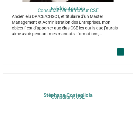
Frédric Toutain
Consultant et formateur CSE
Ancien élu DP/CE/CHSCT, et titulaire d’un Master
Management et Administration des Entreprises, mon
objectif est d’apporter aux élus CSE les outils que j’aurais
aimé avoir pendant mes mandats : formations,…
Stéphane Costagliola
Consultant CSE