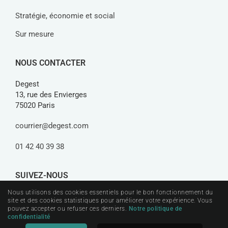
Stratégie, économie et social
Sur mesure
NOUS CONTACTER
Degest
13, rue des Envierges
75020 Paris
courrier@degest.com
01 42 40 39 38
SUIVEZ-NOUS
Nous utilisons des cookies essentiels pour le bon fonctionnement du
site et des cookies statistiques pour améliorer votre expérience. Vous
pouvez accepter ou refuser ces derniers.
Notre politique de
confidentialité